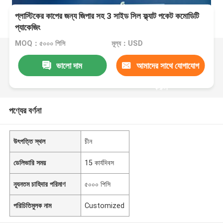
প্লাস্টিকের কাপের জন্য জিপার সহ 3 সাইড সিল ফ্ল্যাট পকেট কমোডিটি
প্যাকেজিং
MOQ：৫০০০ পিসি
মূল্য：USD
ভালো দাম
আমাদের সাথে যোগাযোগ
করুন
পণ্যের বর্ণনা
উৎপত্তি স্থল
চীন
ডেলিভারি সময়
15 কার্যদিবস
ন্যূনতম চাহিদার পরিমাণ
৫০০০ পিসি
পরিচিতিমুলক নাম
Customized