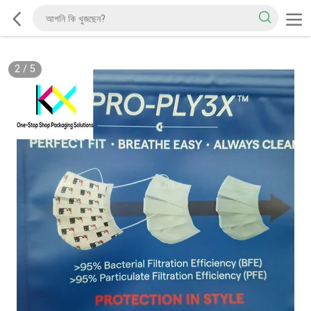
2
/
5