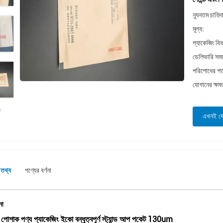
ন্যূনতম চাহিদ
মূল্য:
প্যাকেজিং বি
ডেলিভারি সময
পরিশোধের শর্
যোগানের ক্ষম
এখনই য
 তথ্য
পণ্যের বর্ণনা
না
স পোশাক পণ্য প্যাকেজিং ইকো বন্ধুত্বপূর্ণ স্ট্যান্ড আপ পকেট 130um