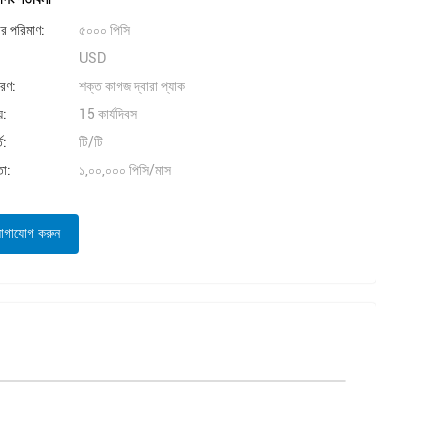
ার পরিমাণ:
৫০০০ পিসি
USD
বরণ:
শক্ত কাগজ দ্বারা প্যাক
়:
15 কার্যদিবস
ত:
টি/টি
তা:
১,০০,০০০ পিসি/মাস
োগাযোগ করুন