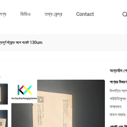
পণ্য
ভিডিও
তথ্য কেন্দ্র
Contact
ত্বপূর্ণ স্ট্যান্ড আপ পকেট 130um
অন্তর্বাস প
পণ্যের বিবরণ
উৎপত্তি স্থ
পরিচিতিমুলক 
সাক্ষ্যদান:
মডেল নম্বার:
পেমেন্ট এবং শি