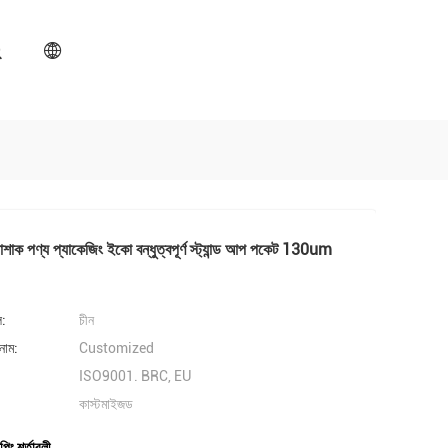
োশাক পণ্য প্যাকেজিং ইকো বন্ধুত্বপূর্ণ স্ট্যান্ড আপ পকেট 130um
ল:
চীন
নাম:
Customized
ISO9001. BRC, EU
কাস্টমাইজড
পিং শর্তাবলী