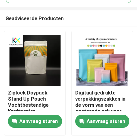
Geadviseerde Producten
Ziplock Doypack
Digitaal gedrukte
Thuis
Stand Up Pouch
verpakkingszakken in
Vochtbestendige
de vorm van een
Kraftpapier
opstaande zak voor
Producten
Voedselverpakkingszakken
voedselopslag
Aanvraag sturen
Aanvraag sturen
Video's