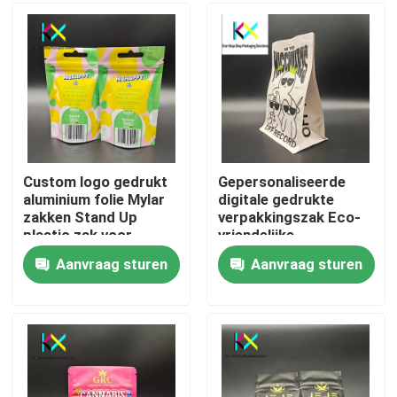
Over ons
Fabriekstocht
Kwaliteitscontrole
Custom logo gedrukt
Gepersonaliseerde
aluminium folie Mylar
digitale gedrukte
zakken Stand Up
verpakkingszak Eco-
Neem contact met ons op
plastic zak voor
vriendelijke
voedsel
verpakkingszakken
Aanvraag sturen
Aanvraag sturen
EU-gecertificeerd
Vraag een offerte
Plastic zakjes
Composteerbare verpakkingszakken