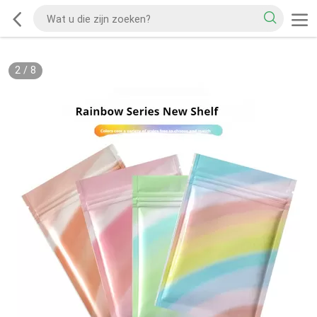
2
/
8