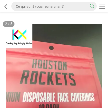
2
/
5