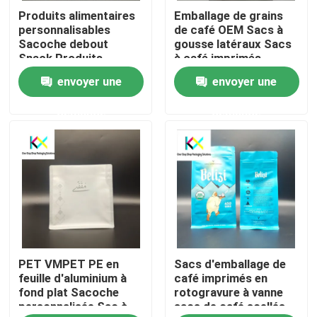
Produits alimentaires
Emballage de grains
personnalisables
de café OEM Sacs à
À propos de nous
Sacoche debout
gousse latéraux Sacs
Snack Produits
à café imprimés
alimentaires Sacs en
numériquement avec
envoyer une
envoyer une
Visite de l'usine
plastique souples
vanne
demande
demande
Contrôle de la qualité
Nous contacter
Demandez un devis
PET VMPET PE en
Sacs d'emballage de
Sacs en plastique
feuille d'aluminium à
café imprimés en
fond plat Sacoche
rotogravure à vanne
personnalisée Sac à
sacs de café scellés
Sacs d'emballage compostables