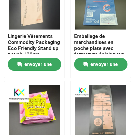
Lingerie Vêtements
Emballage de
Commodity Packaging
marchandises en
Eco Friendly Stand up
poche plate avec
pouch 130um
fermeture éclair pour
tasse en plastique
envoyer une
envoyer une
demande
demande
À la maison
Produits
Vidéos