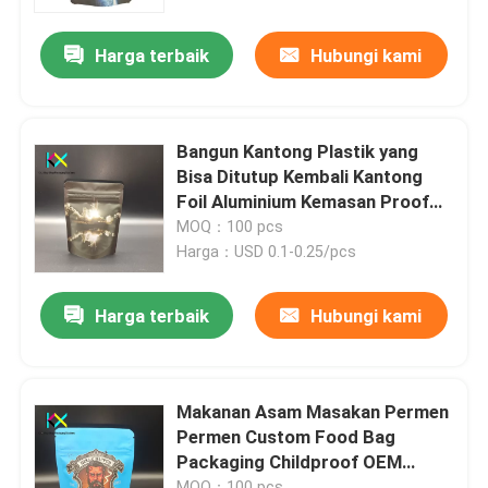
Harga terbaik
Hubungi kami
Tentang kami
Tur Pabrik
Bangun Kantong Plastik yang
Bisa Ditutup Kembali Kantong
Kontrol kualitas
Foil Aluminium Kemasan Proof
Bau Untuk Oat
MOQ：100 pcs
Harga：USD 0.1-0.25/pcs
Hubungi Kami
Harga terbaik
Hubungi kami
Permintaan Penawaran
Kantong Plastik
Makanan Asam Masakan Permen
Permen Custom Food Bag
Packaging Childproof OEM
Kantong kemasan yang dapat dikompos
Tersedia
MOQ：100 pcs