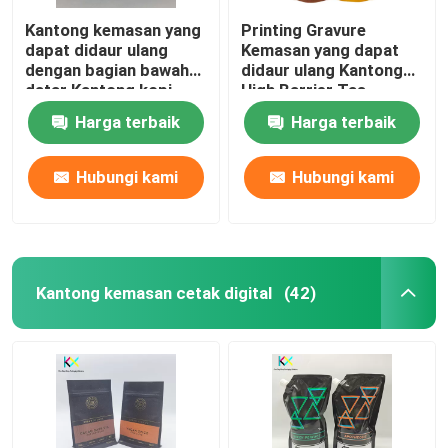
Kantong kemasan yang
Printing Gravure
dapat didaur ulang
Kemasan yang dapat
dengan bagian bawah
didaur ulang Kantong
datar Kantong kopi
High Barrier Tas
berdiri dengan katup
Disesuaikan
Harga terbaik
Harga terbaik
Hubungi kami
Hubungi kami
Kantong kemasan cetak digital
(42)