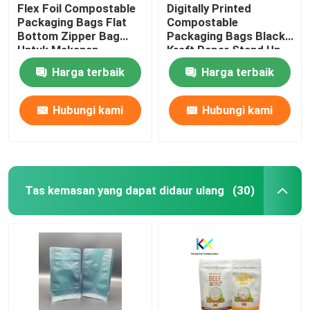
Flex Foil Compostable
Digitally Printed
Packaging Bags Flat
Compostable
Bottom Zipper Bag
Packaging Bags Black
Untuk Makanan
Kraft Paper Stand Up
Zipper Bag
Harga terbaik
Harga terbaik
Hubungi kami
Hubungi kami
Tas kemasan yang dapat didaur ulang
(30)