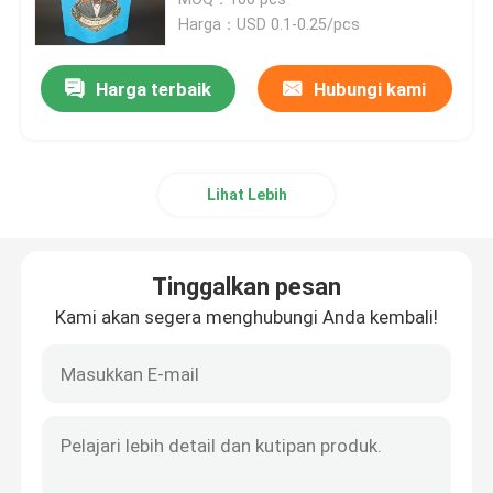
Harga：USD 0.1-0.25/pcs
Tas kemasan yang dapat didaur ulang
Harga terbaik
Hubungi kami
Kantong kemasan cetak digital
Lihat Lebih
Kantong cetak rotogravure
Tas Kemasan Kertas Kraft
Tinggalkan pesan
Kami akan segera menghubungi Anda kembali!
tas kemasan makanan kustom
Kemasan kantong protein
Tas Kemasan Kopi