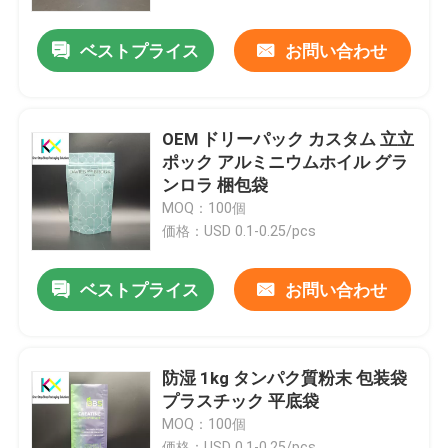
ベストプライス
お問い合わせ
わたしたち に つい て
工場 ツアー
OEM ドリーパック カスタム 立立
ポック アルミニウムホイル グラ
品質管理
ンロラ 梱包袋
MOQ：100個
価格：USD 0.1-0.25/pcs
連絡 ください
ベストプライス
お問い合わせ
引金 を 求め て ください
プラスチック袋
防湿 1kg タンパク質粉末 包装袋
プラスチック 平底袋
MOQ：100個
堆肥化可能な包装袋
価格：USD 0.1-0.25/pcs