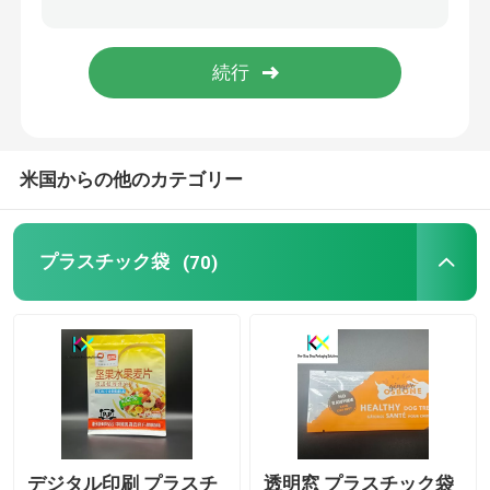
スナック食品の包装袋
ペットフードの包装袋
米国からの他のカテゴリー
茶包装袋
液体包装袋
プラスチック袋
(70)
商品の包装
医薬品のパッケージ
デジタル印刷 プラスチ
透明窓 プラスチック袋