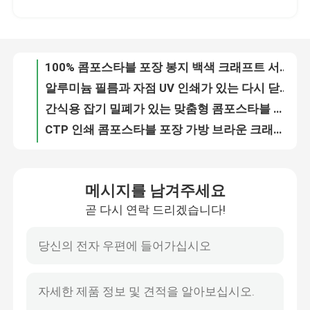
알루미늄 필름과 자점 UV 인쇄가 있는 다시 닫을 수 있는 작은 플라스틱 가방
간식용 잡기 밀폐가 있는 맞춤형 콤포스타블 포장 봉지
우리 에 관한 것
CTP 인쇄 콤포스타블 포장 가방 브라운 크래프트 종이 서지 포스 OEM
가정용 유연성 콤포스타블 포장 가방 지프 잠금 서식 가방
공장 투어
디지털 인쇄 부드러운 터치 알루미늄 필름 포장 가방 스팟 UV 인쇄 재 닫을 수 있는 가방
OEM ODM Ziplock 재봉식 Mylar 가방 핫 스탬핑 에코 스탠 업 포스
품질 관리
주문형 인쇄 된 차 포장 봉지 스팟 UV 기술 모슈터 증명
맞춤형 라미네이트 차 포장 봉지 차 플라스틱 봉지 디지털 인쇄
저희와 연락
OEM 스팟 UV 차 패키지 가방 130um 알루미늄 엽지 Ziplock 서지 포지
메시지를 남겨주세요
155um 콤포스타블 식품 포장 봉지 디지털 인쇄 맞춤 Kraft 포지
곧 다시 연락 드리겠습니다!
인용 을 요청 하십시오
CTP 인쇄 된 콤포스타블 포장 봉지 Kraft 종이 / PLA 사용자 지정 서있는 봉지
커스터마이징 할 수 있는 밀폐형 서식형 플라스틱 봉지 건조 식품 견과류 포장 가방 110um
OEM 디지털 인쇄 맞춤식 식품 포장 봉지 알루미늄 엽서 서있는 가방
플라스틱 봉지
다중 디자인 맞춤식 식품 포장 봉지 120um 열 밀폐 된 엽지 배열 한 봉지
OEM 콤포스타블 패키지 가방 Kraft 종이 금속 PLA 서식 지퍼 봉지
복합용 포장 봉지