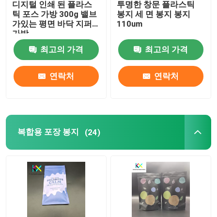
디지털 인쇄 된 플라스
투명한 창문 플라스틱
틱 포스 가방 300g 밸브
봉지 세 면 봉지 봉지
간식품 포장 봉지
가있는 평면 바닥 지퍼
110um
가방
최고의 가격
최고의 가격
반려동물 식품 포장 봉지
연락처
연락처
차 포장 봉지
액체 포장 봉지
복합용 포장 봉지
(24)
상품 포장
의약품 포장