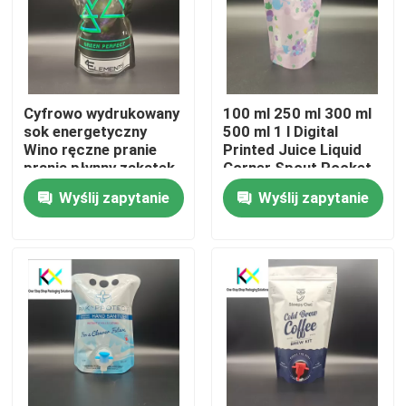
O nas
Wycieczka po fabryce
Cyfrowo wydrukowany
100 ml 250 ml 300 ml
sok energetyczny
500 ml 1 l Digital
Wino ręczne pranie
Printed Juice Liquid
Kontrola jakości
prania płynny zakątek
Corner Spout Pocket
kątowy
8,6 mm spout
Wyślij zapytanie
Wyślij zapytanie
Skontaktuj się z nami
Poprosić o wycenę
Plastikowe worki
Kompostowalne worki opakowaniowe