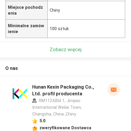
Miejsce pochodz
Chiny
enia
Minimalne zamów
100 sztuk
ienie
Zobacz więcej
O nas
Hunan Kexin Packaging Co.,
Ltd. profil producenta
RM1124,Bld 1, Jinqiao
International Weilai Town,
Changsha, China ,Chiny
5.0
zweryfikowane Dostawca