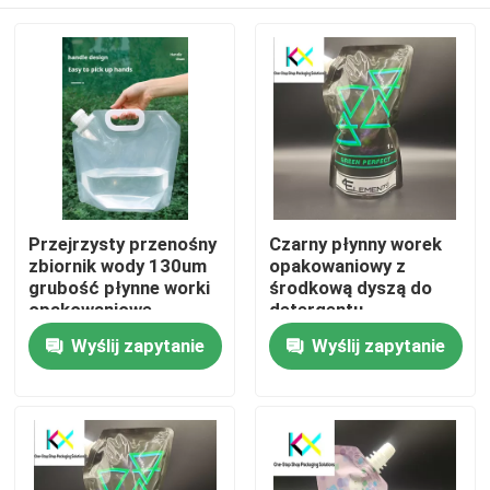
Przejrzysty przenośny
Czarny płynny worek
zbiornik wody 130um
opakowaniowy z
grubość płynne worki
środkową dyszą do
opakowaniowe
detergentu
czyszczący dobry
Do domu
Wyślij zapytanie
Wyślij zapytanie
materiał barierowy
Produkty
Filmy