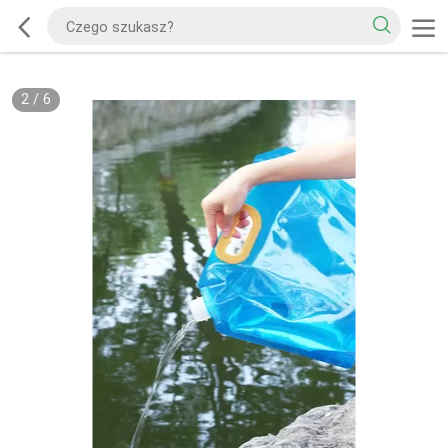
2
/
6