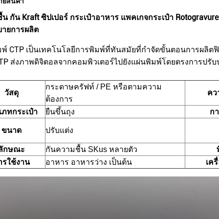
ายสินค้า
้น กัน Kraft ซิปเปอร์ กระเป๋าอาหาร แพคเกจกระเป๋า Rotogravure
ิบายการผลิต
พ์ CTP เป็นเทคโนโลยีการพิมพ์ที่ทันสมัยที่กําจัดขั้นตอนการผลิ
CTP ส่งภาพดิจิตอลจากคอมพิวเตอร์ไปยังแผ่นพิมพ์โดยตรงการปรั
กระดาษครัฟท์ / PE หรือตามความ
วัสดุ
คว
ต้องการ
เภทกระเป๋า
ยืนขึ้นถุง
กา
ขนาด
ปรับแต่ง
ลักษณะ
กันความชื้น SKus หลายตัว
พ
ารใช้งาน
อาหาร อาหารว่าง เป็นต้น
เครื