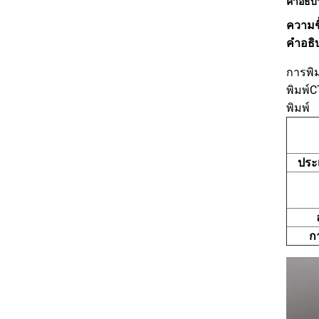
คําอธิบ
ความชื
คําอธ
การพิม
พิมพ์
พิมพ์
ประ
ก