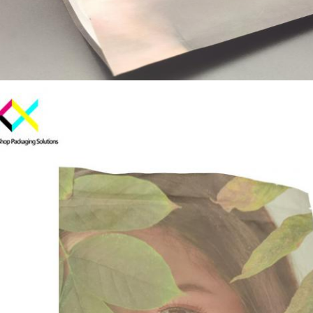
ฝากข้อความไว้ เราจะติดต่อกลับเร็ว ๆ นี้!