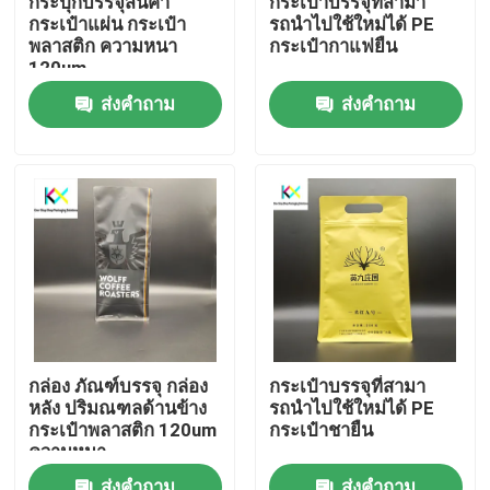
กระปุกบรรจุสินค้า
กระเป๋าบรรจุที่สามา
กระเป๋าแผ่น กระเป๋า
รถนําไปใช้ใหม่ได้ PE
พลาสติก ความหนา
กระเป๋ากาแฟยืน
เกี่ยวกับเรา
120um
ส่งคำถาม
ส่งคำถาม
ทัวร์โรงงาน
ควบคุมคุณภาพ
ติดต่อเรา
ขอใบเสนอราคา
กล่อง ภัณฑ์บรรจุ กล่อง
กระเป๋าบรรจุที่สามา
หลัง ปริมณฑลด้านข้าง
รถนําไปใช้ใหม่ได้ PE
กระเป๋าพลาสติก
กระเป๋าพลาสติก 120um
กระเป๋าชายืน
ความหนา
กระเป๋าบรรจุสารที่สามารถทําผสมได้
ส่งคำถาม
ส่งคำถาม