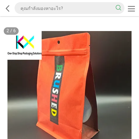
2
/
6