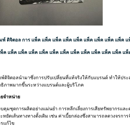
มพ์ ดิจิตอล การ แพ็ค แพ็ค แพ็ค แพ็ค แพ็ค แพ็ค แพ็ค แพ็ค แพ็ค แ
พ็ค แพ็ค แพ็ค แพ็ค แพ็ค แพ็ค แพ็ค แพ็ค แพ็ค แพ็ค แพ็ค แพ็ค แพ็
พ์ดิจิตอลนํามาซึ่งการปรับเปลี่ยนที่แท้จริงให้กับแบรนด์ ทําให้ป
ทธิภาพมากขึ้นระหว่างแบรนด์และผู้บริโภค
ยจําหน่าย
คุมชุดการผลิตอย่างแม่นยํา การหลีกเลี่ยงการเสียทรัพยากรและค่า
หยัดเส้นทางทางดั้งเดิม เช่น ค่าเบี้ยกล่องซึ่งสามารถลดวงจรกา
รแก้ไข