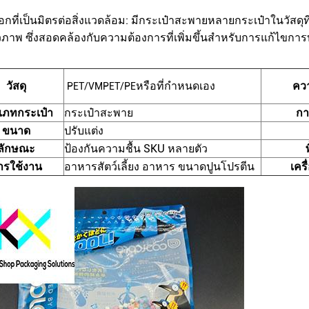
ือกที่เป็นมิตรต่อสิ่งแวดล้อม: มีกระเป๋าสะพายหลายกระเป๋าในวัส
วภาพ ซึ่งสอดคล้องกับความต้องการที่เพิ่มขึ้นสําหรับการแก้ไขการบร
วัสดุ
คว
หรือที่กําหนดเอง
PET/VMPET/PE
เภทกระเป๋า
กระเป๋าสะพาย
กา
ขนาด
ปรับแต่ง
ลักษณะ
ป้องกันความชื้น SKU หลายตัว
พ
ารใช้งาน
อาหารสัตว์เลี้ยง อาหาร ขนาดปูนโปรตีน
เครื