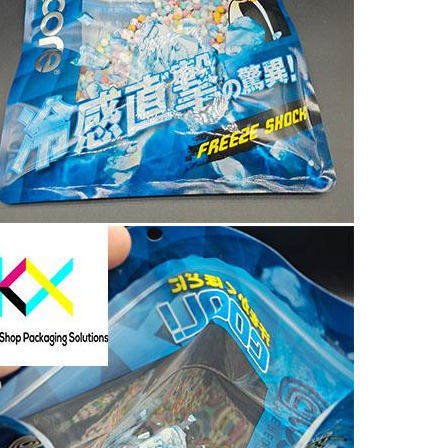
ฝากข้อความไว้ เราจะติดต่อกลับเร็ว ๆ นี้!