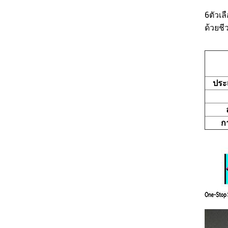
6ตัวเล
ด้วยชี
ประ
ก