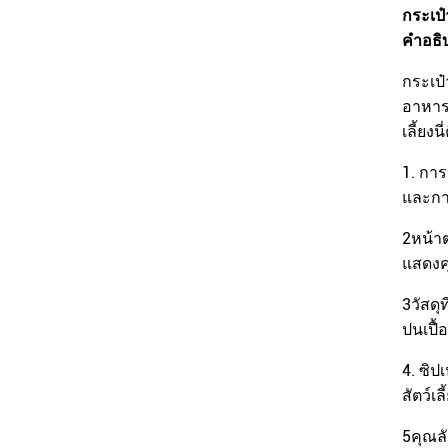
กระเป
คําอธ
กระเป๋
อาหารส
เลี้ยง
1. การ
และกา
2หน้า
แสดงค
3วัสดุ
ปนเปื
4. ซิป
สัตว์เ
5คุณล