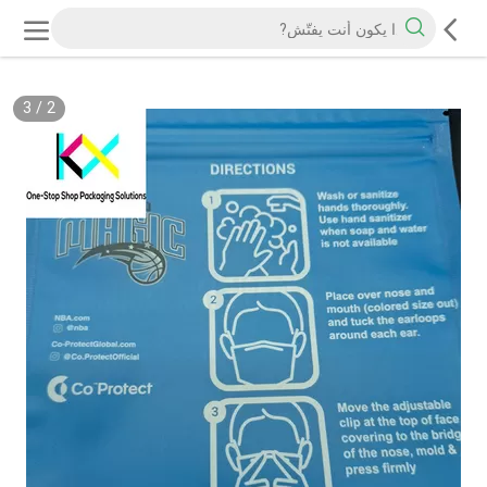
3
/
2