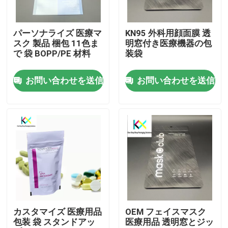
わたしたち に つい て
パーソナライズ 医療マ
KN95 外科用顔面膜 透
スク 製品 梱包 11色ま
明窓付き医療機器の包
で 袋 BOPP/PE 材料
装袋
工場 ツアー
お問い合わせを送信
お問い合わせを送信
品質管理
連絡 ください
引金 を 求め て ください
プラスチック袋
カスタマイズ 医療用品
OEM フェイスマスク
包装 袋 スタンドアッ
医療用品 透明窓とジッ
堆肥化可能な包装袋