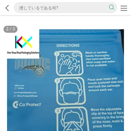
2
/
3