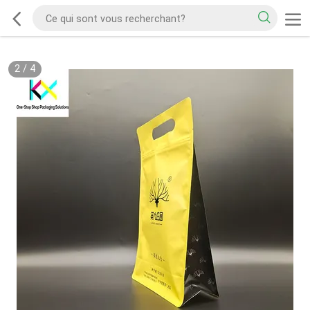
2
/
4