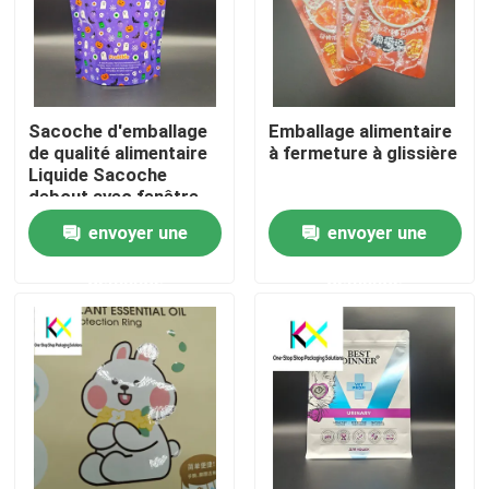
Sacoche d'emballage
Emballage alimentaire
de qualité alimentaire
à fermeture à glissière
Liquide Sacoche
debout avec fenêtre
transparente 120um-
envoyer une
envoyer une
140um
demande
demande
À la maison
Produits
Vidéos