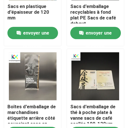
Sacs en plastique
Sacs d'emballage
d'épaisseur de 120
recyclables à fond
À propos de nous
mm
plat PE Sacs de café
debout
envoyer une
envoyer une
Visite de l'usine
demande
demande
Contrôle de la qualité
Nous contacter
Demandez un devis
Boîtes d'emballage de
Sacs d'emballage de
Sacs en plastique
marchandises
thé à poche plate à
étiquette arrière côté
vanne sacs de café
coussinet sacs en
scellés 100-120um
Sacs d'emballage compostables