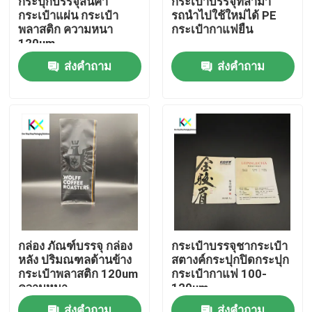
กระปุกบรรจุสินค้า
กระเป๋าบรรจุที่สามา
กระเป๋าแผ่น กระเป๋า
รถนําไปใช้ใหม่ได้ PE
พลาสติก ความหนา
กระเป๋ากาแฟยืน
เกี่ยวกับเรา
120um
ส่งคำถาม
ส่งคำถาม
ทัวร์โรงงาน
ควบคุมคุณภาพ
ติดต่อเรา
ขอใบเสนอราคา
กล่อง ภัณฑ์บรรจุ กล่อง
กระเป๋าบรรจุชากระเป๋า
หลัง ปริมณฑลด้านข้าง
สตางค์กระปุกปิดกระปุก
กระเป๋าพลาสติก
กระเป๋าพลาสติก 120um
กระเป๋ากาแฟ 100-
ความหนา
120um
กระเป๋าบรรจุสารที่สามารถทําผสมได้
ส่งคำถาม
ส่งคำถาม