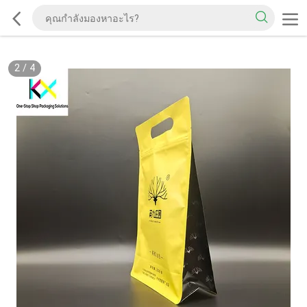
2
/
4