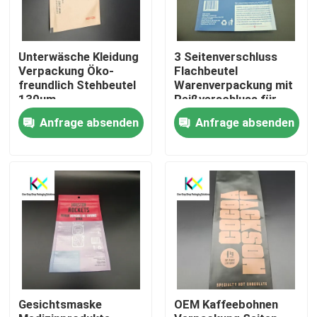
Unterwäsche Kleidung
3 Seitenverschluss
Verpackung Öko-
Flachbeutel
freundlich Stehbeutel
Warenverpackung mit
130um
Reißverschluss für
Plastikbecher
Anfrage absenden
Anfrage absenden
Zu Hause
Produkte
Gesichtsmaske
OEM Kaffeebohnen
Videos