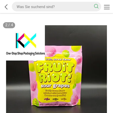
2
/
4