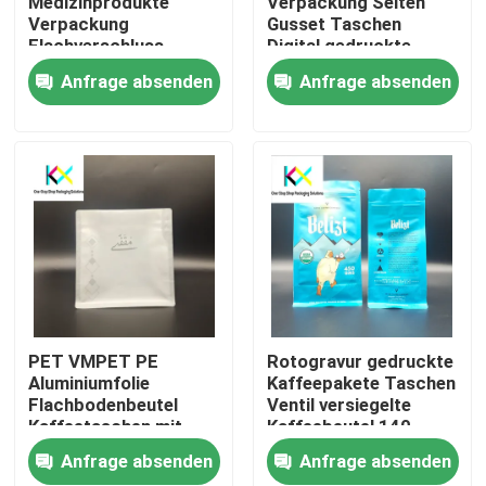
Medizinprodukte
Verpackung Seiten
Verpackung
Gusset Taschen
Flachverschluss
Digital gedruckte
Über uns
Medizinprodukte
Kaffeetaschen mit
Anfrage absenden
Anfrage absenden
Taschen mit klarem
Ventil
Fenster OEM
Werksbesichtigung
Qualitätskontrolle
Kontakt mit uns
Bitte um ein Angebot
PET VMPET PE
Rotogravur gedruckte
Aluminiumfolie
Kaffeepakete Taschen
Flachbodenbeutel
Ventil versiegelte
Kunststoffbeutel
Kaffeetaschen mit
Kaffeebeutel 140-
Ventil
150um
Anfrage absenden
Anfrage absenden
Kompostierbare Verpackungsbeutel