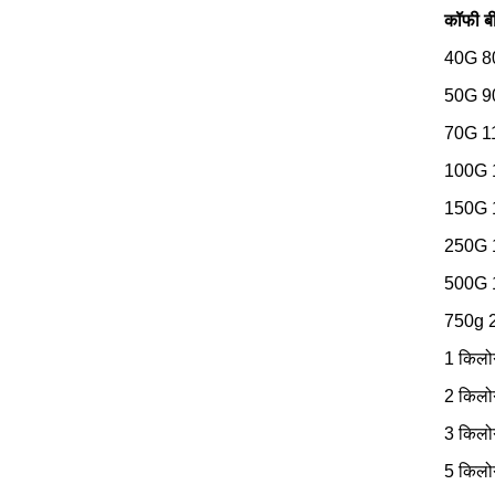
कॉफी बी
40G 
50G 
70G 
100G
150G
250G
500G
750g
1 किलोग
2 किल
3 किलो
5 किल