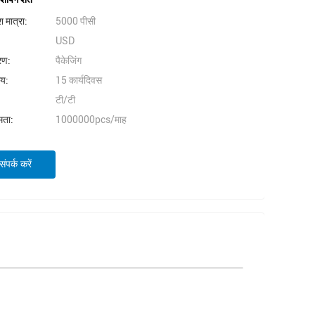
 मात्रा:
5000 पीसी
USD
वरण:
पैकेजिंग
मय:
15 कार्यदिवस
टी/टी
षमता:
1000000pcs/माह
ंपर्क करें