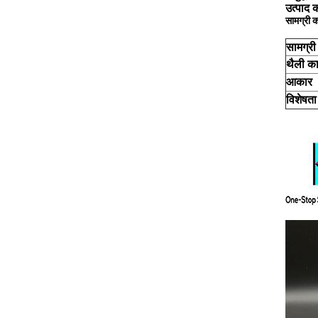
उत्पाद क
सामग्री 
सामग्री
थैली का
आकार
विशेषता