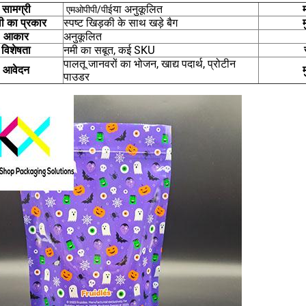
सामग्री
या अनुकूलित
एमओपीपी/पीई
ी का प्रकार
स्पष्ट खिड़की के साथ खड़े बैग
म
आकार
अनुकूलित
विशेषता
नमी का सबूत, कई SKU
पालतू जानवरों का भोजन, खाद्य पदार्थ, प्रोटीन
आवेदन
म
पाउडर