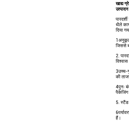
खाद्य ग
उत्पादन
पारदर्श
थैले कार
दिया गया
1अनुकूल
जिससे ब
2. पारदर
विश्वास
3उच्च-ग
की ताजग
4पुनः बं
पैकेजिं
5. स्टै
6पर्याव
हैं।