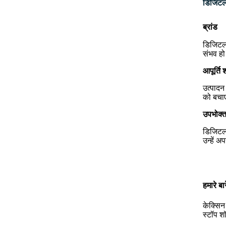
डिजिटल प
ब्रांड
डिजिटल 
संभव हो
आपूर्ति 
उत्पादन 
को बचाए
उपभोक्त
डिजिटल 
उन्हें अ
हमारे बारे
केक्सिन
स्टॉप श