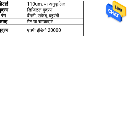
मोटाई
110um, या अनुकूलित
ुद्रण
डिजिटल मुद्रण
रंग
बैंगनी, सफेद, बहुरंगी
सतह
मैट या चमकदार
ुद्रण
एचपी इंडिगो 20000