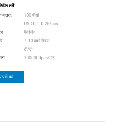
िंग शर्तें
 मात्रा:
100 पीसी
USD 0.1-0.25/pcs
वरण:
पैकेजिंग
मय:
7-10 कार्य दिवस
टी/टी
षमता:
1000000pcs/माह
ंपर्क करें