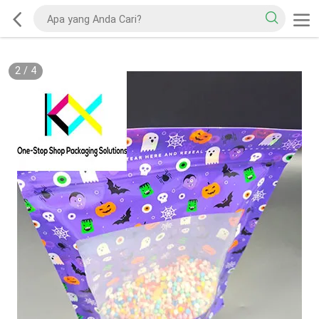
2
/
4