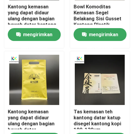
Kantong kemasan
Bowl Komoditas
yang dapat didaur
Kemasan Segel
Tentang kami
ulang dengan bagian
Belakang Sisi Gusset
bawah datar kantong
Kantong Plastik
kopi berdiri
Ketebalan 120um
mengirimkan
mengirimkan
Tur Pabrik
permintaan
permintaan
Kontrol kualitas
Hubungi Kami
Permintaan Penawaran
Kantong kemasan
Tas kemasan teh
Kantong Plastik
yang dapat didaur
kantong datar katup
ulang dengan bagian
disegel kantong kopi
bawah datar
100-120um
Kantong kemasan yang dapat dikompos