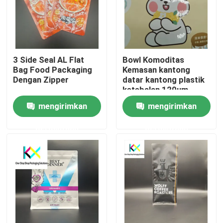
3 Side Seal AL Flat
Bowl Komoditas
Bag Food Packaging
Kemasan kantong
Dengan Zipper
datar kantong plastik
ketebalan 120um
mengirimkan
mengirimkan
permintaan
permintaan
Rumah
Produk
Video