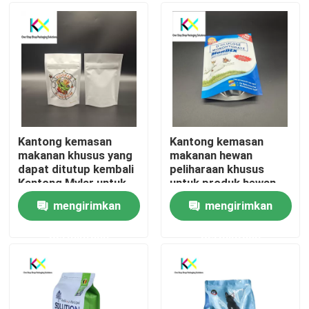
Tentang kami
Tur Pabrik
Kontrol kualitas
Kantong kemasan
Kantong kemasan
makanan khusus yang
makanan hewan
dapat ditutup kembali
peliharaan khusus
Hubungi Kami
Kantong Mylar untuk
untuk produk hewan
makanan
peliharaan VMPET/PE
mengirimkan
mengirimkan
Permintaan Penawaran
permintaan
permintaan
Kantong Plastik
Kantong kemasan yang dapat dikompos