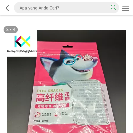
2
/
4