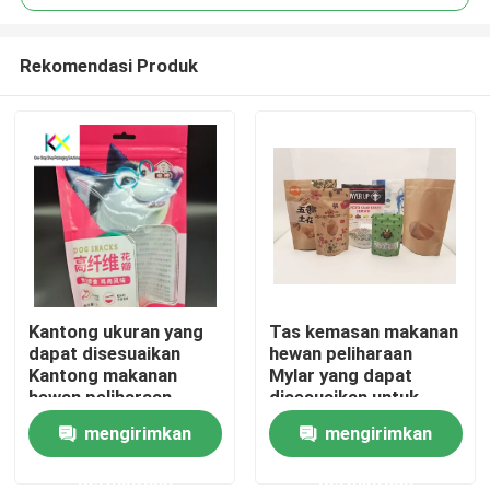
Rekomendasi Produk
Kantong ukuran yang
Tas kemasan makanan
Rumah
dapat disesuaikan
hewan peliharaan
Kantong makanan
Mylar yang dapat
hewan peliharaan
disesuaikan untuk
Produk
berdiri dengan jendela
perlindungan terhadap
mengirimkan
mengirimkan
yang jelas dan bubuk
kelembaban dan
protein
cahaya
permintaan
permintaan
Video