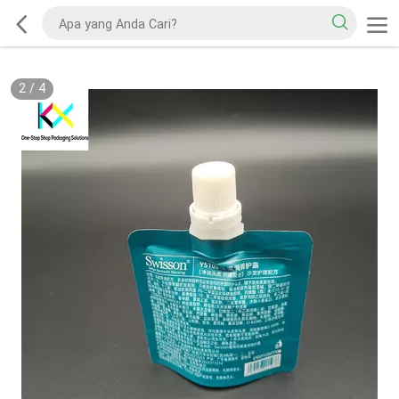
2
/
4