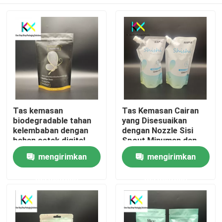
Tas kemasan
Tas Kemasan Cairan
biodegradable tahan
yang Disesuaikan
kelembaban dengan
dengan Nozzle Sisi
bahan cetak digital
Spout Minuman dan
MOPP/VMPET/PE
Hot Foil Stamping
Rumah
mengirimkan
mengirimkan
permintaan
permintaan
Produk
Video