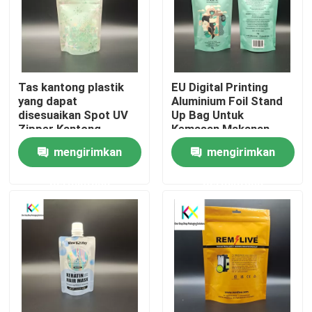
Tentang kami
Tur Pabrik
Tas kantong plastik
EU Digital Printing
yang dapat
Aluminium Foil Stand
disesuaikan Spot UV
Up Bag Untuk
Kontrol kualitas
Zipper Kantong
Kemasan Makanan
kemasan makanan
OEM Kemasan
mengirimkan
mengirimkan
untuk komoditas
Komoditas
Hubungi Kami
permintaan
permintaan
Permintaan Penawaran
Kantong Plastik
Kantong kemasan yang dapat dikompos