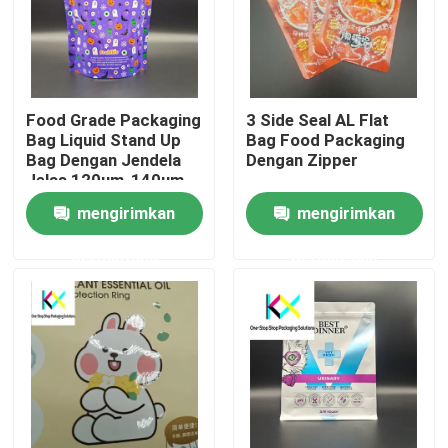
Food Grade Packaging
3 Side Seal AL Flat
Bag Liquid Stand Up
Bag Food Packaging
Bag Dengan Jendela
Dengan Zipper
Jelas 120um-140um
mengirimkan
mengirimkan
permintaan
permintaan
Rumah
Produk
Video