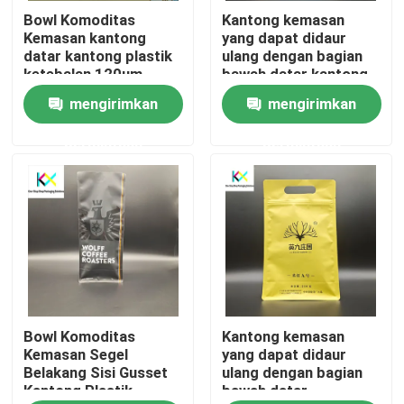
Bowl Komoditas
Kantong kemasan
Kemasan kantong
yang dapat didaur
Tentang kami
datar kantong plastik
ulang dengan bagian
ketebalan 120um
bawah datar kantong
kopi berdiri
mengirimkan
mengirimkan
Tur Pabrik
permintaan
permintaan
Kontrol kualitas
Hubungi Kami
Permintaan Penawaran
Bowl Komoditas
Kantong kemasan
Kantong Plastik
Kemasan Segel
yang dapat didaur
Belakang Sisi Gusset
ulang dengan bagian
Kantong Plastik
bawah datar
Kantong kemasan yang dapat dikompos