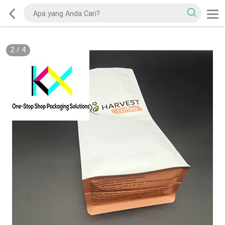
2
/
4