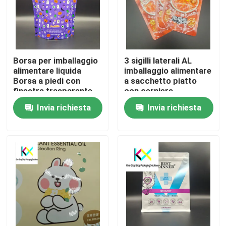
Borsa per imballaggio
3 sigilli laterali AL
alimentare liquida
imballaggio alimentare
Borsa a piedi con
a sacchetto piatto
finestra trasparente
con cerniera
120um-140um
Invia richiesta
Invia richiesta
Casa.
Prodotti
Video