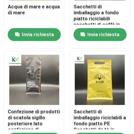
Acqua di mare e acqua
Sacchetti di
di mare
imballaggio a fondo
Su di noi
piatto riciclabili
sacchetti di caffè in
PE
Invia richiesta
Invia richiesta
Visita alla fabbrica
Controllo della qualità
Contattaci
Chiedi un preventivo
Confezione di prodotti
Sacchetti di
Sacchetti di plastica
di scatola sigillo
imballaggio riciclabili a
posteriore lato
fondo piatto PE
confezione di
Sacchetti da tè in
Sacchetti di imballaggio compostabili