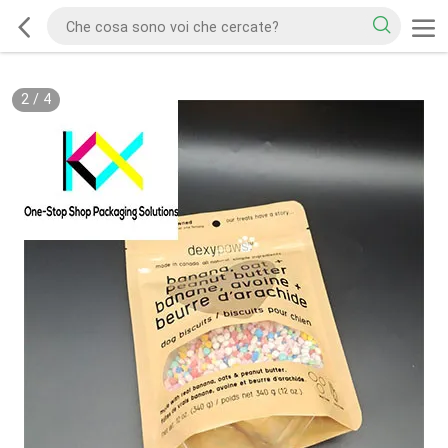
2
/
4