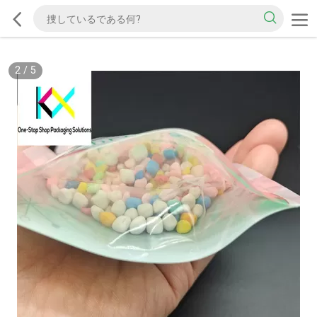
2
/
5