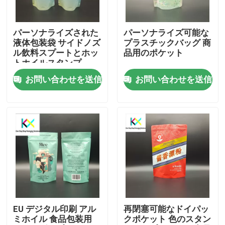
わたしたち に つい て
パーソナライズされた
パーソナライズ可能な
液体包装袋 サイドノズ
プラスチックバッグ 商
ル飲料スプートとホッ
品用のポケット
工場 ツアー
トホイルスタンプ
お問い合わせを送信
お問い合わせを送信
品質管理
連絡 ください
引金 を 求め て ください
プラスチック袋
EU デジタル印刷 アル
再閉塞可能なドイパッ
ミホイル 食品包装用
クポケット 色のスタン
堆肥化可能な包装袋