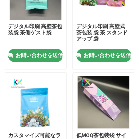
わたしたち に つい て
デジタル印刷 高壁茶包
デジタル印刷 高壁式
装袋 茶側ゲスト袋
茶包装 袋 茶 スタンド
工場 ツアー
アップ 袋
お問い合わせを送信
お問い合わせを送信
品質管理
連絡 ください
引金 を 求め て ください
プラスチック袋
カスタマイズ可能なラ
低MOQ茶包装袋 サイ
堆肥化可能な包装袋