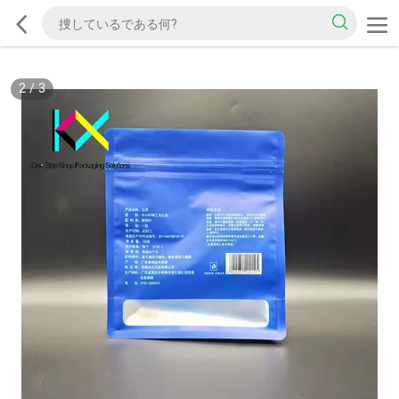
2
/
3