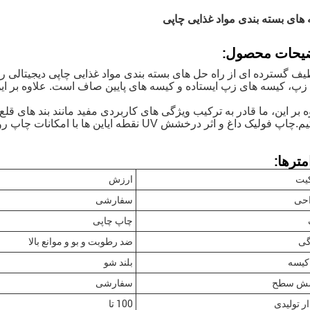
 های بسته بندی مواد غذایی چاپی
یحات محصول:
یف گسترده ای از راه حل های بسته بندی مواد غذایی چاپی دیجیتالی 
زپ، کیسه های زپ ایستاده و کیسه های پایین صاف است. علاوه بر این،م
ه بر این، ما قادر به ترکیب ویژگی های کاربردی مفید مانند بند های ق
فولیک داغ و اثر درخشش UV نقطه ایاين ها با امكانات چاپ روتوگراور برابر هستند.
مترها:
کیت
ارزش
حی
سفارشی
چاپ چاپی
گی
ضد رطوبت و بو و موانع بالا
کیسه
بلند شو
ش سطح
سفارشی
ر تولیدی
100 تا