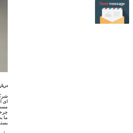
دربار
مسطح
چرخش
ما ب
بسته