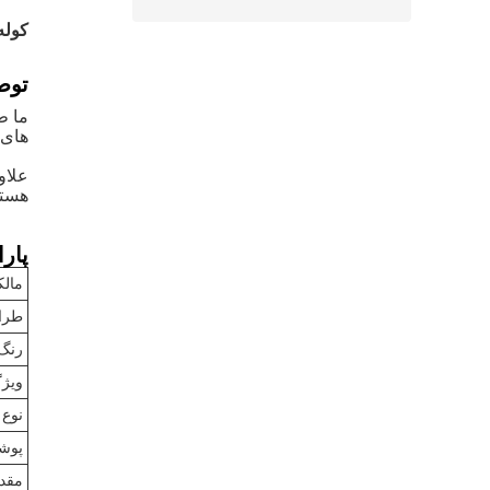
کوله
توض
ما ط
های 
علاو
هستیم.چاپ 
پارا
مال
طرا
رنگ
ویژ
نوع 
پوش
مقدا