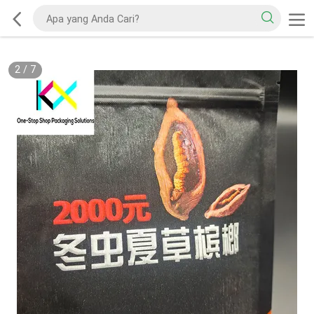
2
/
7