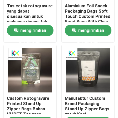
cetak cetak cetak
Tas cetak rotogravure
Aluminium Foil Snack
cetak cetak cetak
yang dapat
Packaging Bags Soft
cetak cetak cetak
Tentang kami
disesuaikan untuk
Touch Custom Printed
cetak cetak cetak
makanan ringan, teh
Food Bags With Clear
cetak cetak cetak
dan kopi
Window
cetak cetak cetak
mengirimkan
mengirimkan
Tur Pabrik
cetak cetak cetak
cetak cetak cetak
permintaan
permintaan
cetak cetak cetak
Kontrol kualitas
cetak cetak cetak
cetak ceta
Hubungi Kami
Permintaan Penawaran
Custom Rotogravure
Manufaktur Custom
Kantong Plastik
Printed Stand Up
Brand Packaging
Zipper Bags Bahan
Stand Up Zipper Bags
VMPET Tas yang
untuk Kopi
Kantong kemasan yang dapat dikompos