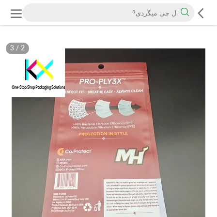
3
/
2