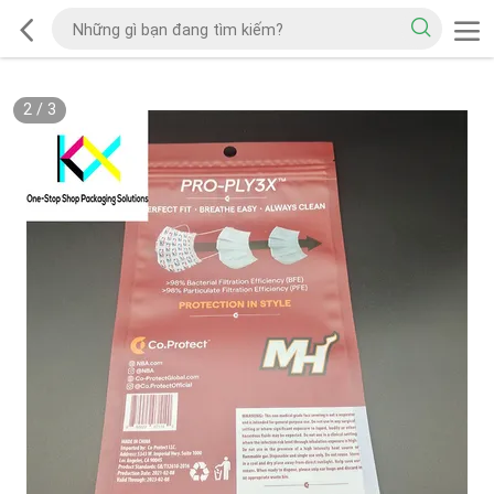
2
/
3