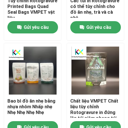
Tùy chỉnh Rotogravure
Các túi in Rotogravure
Printed Bags Quad
có thể tùy chỉnh cho
Seal Bags VMPET vật
đồ ăn nhẹ, trà và cà
Về chúng tôi
liệu
phê
Gửi yêu cầu
Gửi yêu cầu
Tham quan nhà máy
Kiểm soát chất lượng
Liên hệ với chúng tôi
Yêu cầu báo giá
Bao bì đồ ăn nhẹ bằng
Chất liệu VMPET Chất
nhựa nhôm Nhấp nhẹ
liệu tùy chỉnh
Túi túi nhựa
Nhẹ Nhẹ Nhẹ Nhẹ
Rotogravure in đứng
lên túi niêm phong túi
tùy chỉnh cho thực
Các túi đóng gói có thể phân hủy
Gửi yêu cầu
Gửi yêu cầu