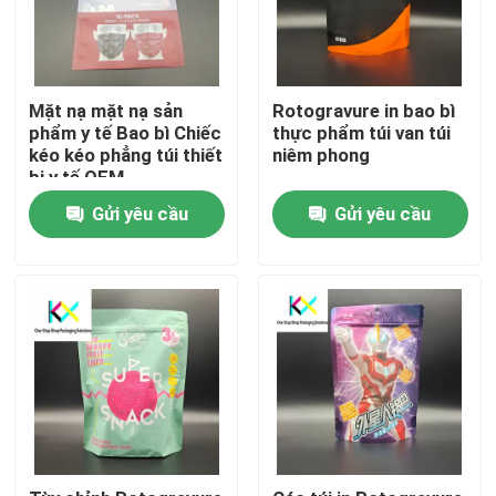
Mặt nạ mặt nạ sản
Rotogravure in bao bì
phẩm y tế Bao bì Chiếc
thực phẩm túi van túi
kéo kéo phẳng túi thiết
niêm phong
bị y tế OEM
Gửi yêu cầu
Gửi yêu cầu
Nhà
Sản phẩm
Video