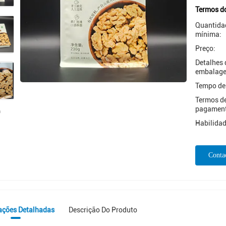
Termos d
Quantida
mínima:
Preço:
Detalhes 
embalag
Tempo de
Termos d
pagamen
Habilidad
Conta
ações Detalhadas
Descrição Do Produto