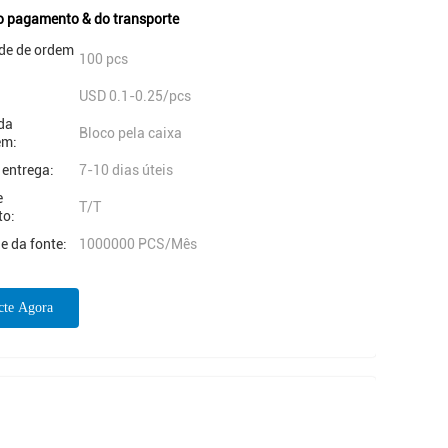
o pagamento & do transporte
de de ordem
100 pcs
USD 0.1-0.25/pcs
da
Bloco pela caixa
em:
 entrega:
7-10 dias úteis
e
T/T
to:
e da fonte:
1000000 PCS/Mês
cte Agora