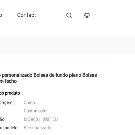
o
Contact
 personalizado Bolsas de fundo plano Bolsas
om fecho
do produto
origem:
China
Customized
ção:
ISO9001. BRC, EU
o modelo:
Personalizado