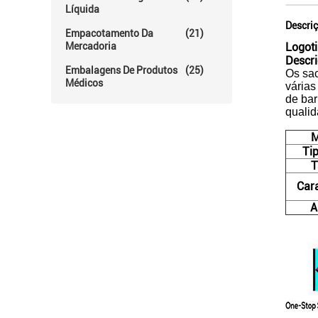
Líquida
Descri
Empacotamento Da
(21)
Mercadoria
Logoti
Descr
Embalagens De Produtos
(25)
Os sac
Médicos
várias
de bar
qualid
M
Ti
T
Cara
A