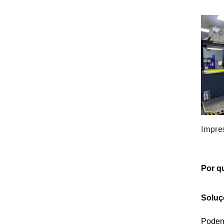
Impres
Por q
Soluç
Podem