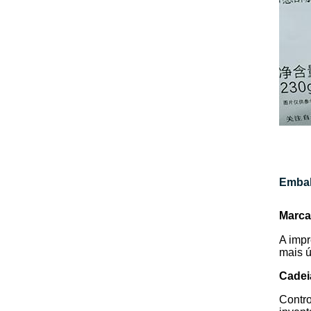
Embal
Marca
A impr
mais ú
Cadei
Contro