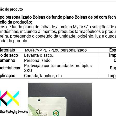
ção do produto
po personalizado Bolsas de fundo plano Bolsas de pé com fec
ição da produção:
os de fundo plano de folha de alumínio Mylar são soluções d
 indústrias, incluindo alimentos, produtos farmacêuticos e pr
reira, protegendo o conteúdo da umidade, oxigénio, luz e outro
ade do produto.
ateriais
Esp
ou personalizado
MOPP/VMPET/PE
po de saco
Levanta o saco.
Imp
amanho
Personalizado
C
Protecção contra umidade, múltiplos
cterísticas
Sup
SKU
plicação
Comida, lanches, etc.
Imp