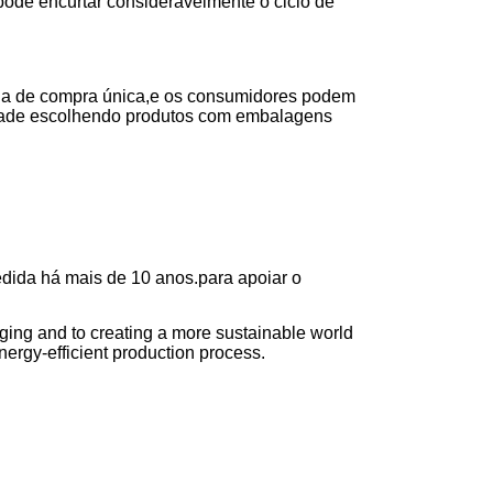
e pode encurtar consideravelmente o ciclo de
ncia de compra única,e os consumidores podem
lidade escolhendo produtos com embalagens
ida há mais de 10 anos.para apoiar o
ging and to creating a more sustainable world
nergy-efficient production process.