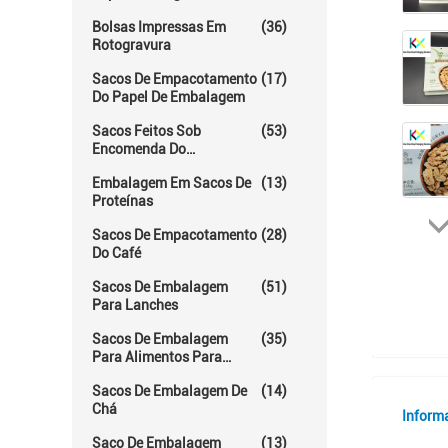
Bolsas Impressas Em
(36)
Rotogravura
Sacos De Empacotamento
(17)
Do Papel De Embalagem
Sacos Feitos Sob
(53)
Encomenda Do
Empacotamento De
Embalagem Em Sacos De
(13)
Alimento
Proteínas
Sacos De Empacotamento
(28)
Do Café
Sacos De Embalagem
(51)
Para Lanches
Sacos De Embalagem
(35)
Para Alimentos Para
Animais De Estimação
Sacos De Embalagem De
(14)
Chá
Inform
Saco De Embalagem
(13)