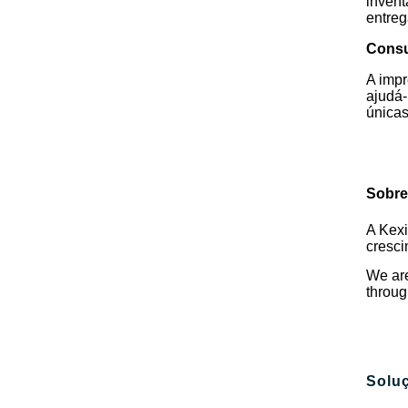
invent
entreg
Cons
A impr
ajudá-
únicas
Sobre
A Kex
cresci
We are
throug
Solu