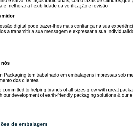
ário e salvar os laços tradicionais, como taxas de cilindros,qu
a e melhorar a flexibilidade da verificação e revisão
umidor
essão digital pode trazer-lhes mais confiança na sua experiê
los a transmitir a sua mensagem e expressar a sua individua
.
 nós
in Packaging tem trabalhado em embalagens impressas sob med
mento dos clientes.
 committed to helping brands of all sizes grow with great packa
h our development of earth-friendly packaging solutions & our e
ções de embalagem