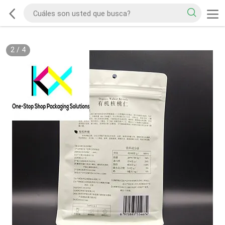
2
/
4