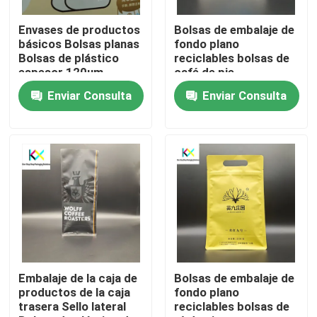
Envases de productos
Bolsas de embalaje de
Sobre nosotros
básicos Bolsas planas
fondo plano
Bolsas de plástico
reciclables bolsas de
espesor 120um
café de pie
Recorrido por la fábrica
Enviar Consulta
Enviar Consulta
Control de calidad
Contacta con nosotros
Solicitar una cita
Bolsas de plástico
Embalaje de la caja de
Bolsas de embalaje de
productos de la caja
fondo plano
trasera Sello lateral
reciclables bolsas de
Bolsas de embalaje compostables