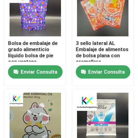
Bolsa de embalaje de
3 sello lateral AL
grado alimenticio
Embalaje de alimentos
líquido bolsa de pie
de bolsa plana con
con ventana
cremallera
transparente 120um-
Enviar Consulta
Enviar Consulta
140um
En casa
Productos
Los vídeos