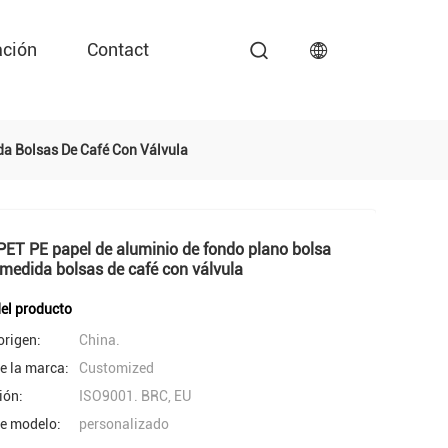
ación
Contact
a Bolsas De Café Con Válvula
ET PE papel de aluminio de fondo plano bolsa
medida bolsas de café con válvula
del producto
origen:
China.
e la marca:
Customized
ión:
ISO9001. BRC, EU
e modelo:
personalizado