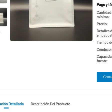
Pago y té
Cantidad
mínima:
Precio:
Detalles 
empaquet
Tiempo de
Condicio
Capacidad
fuente:
Conta
ación Detallada
Descripción Del Producto