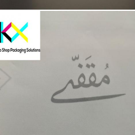
je un mensaje ¡Le devolveremos la llam
pronto!