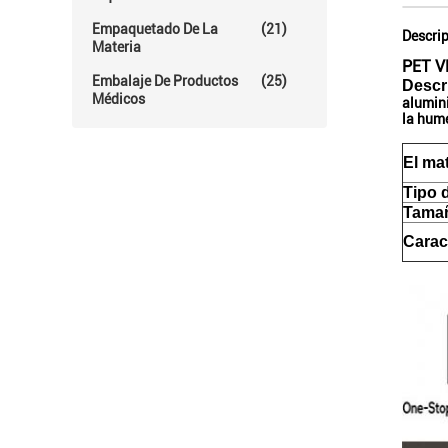
Empaquetado De La
(21)
Descrip
Materia
PET VM
Embalaje De Productos
(25)
Descr
Médicos
alumini
la hume
El mat
Tipo 
Tama
Carac