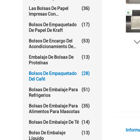
Las Bolsas De Papel
(36)
Impresas Con
Rotogravura
Bolsos De Empaquetado
(17)
De Papel De Kraft
Bolsos De Encargo Del
(53)
Acondicionamiento De
Los Alimentos
Embalaje De Bolsas De
(13)
Proteínas
Bolsos De Empaquetado
(28)
Del Café
Bolsas De Embalaje Para
(51)
Refrigerios
Bolsas De Embalaje Para
(35)
Alimentos Para Mascotas
Bolsas De Embalaje De Té
(14)
Inform
Bolso De Embalaje
(13)
Líquido