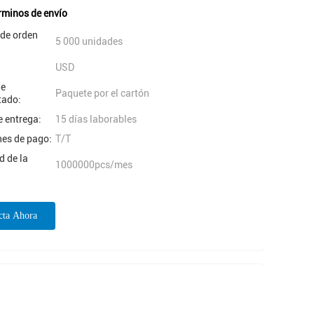
rminos de envío
 de orden
5 000 unidades
USD
de
Paquete por el cartón
ado:
 entrega:
15 días laborables
nes de pago:
T/T
 de la
1000000pcs/mes
cta Ahora