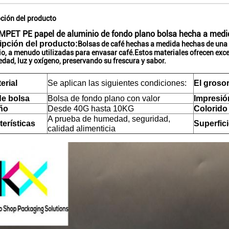
ción del producto
PET PE papel de aluminio de fondo plano bolsa hecha a medid
ipción del producto:
Bolsas de café hechas a medida hechas de una 
o, a menudo utilizadas para envasar café.Estos materiales ofrecen exce
dad, luz y oxígeno, preservando su frescura y sabor.
erial
Se aplican las siguientes condiciones:
El groso
de bolsa
Bolsa de fondo plano con valor
Impresió
ño
Desde 40G hasta 10KG
Colorido
A prueba de humedad, seguridad,
terísticas
Superfic
calidad alimenticia