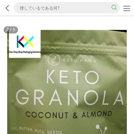
2
/
5