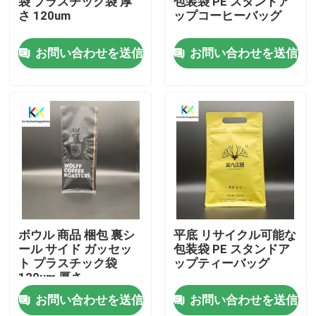
袋 プラスチック袋 厚
包装袋 PE スタンドア
さ 120um
ップコーヒーバッグ
わたしたち に つい て
お問い合わせを送信
お問い合わせを送信
工場 ツアー
品質管理
連絡 ください
引金 を 求め て ください
ボウル 商品 梱包 裏シ
平底 リサイクル可能な
ール サイド ガッセッ
包装袋 PE スタンドア
ト プラスチック袋
ップティーバッグ
プラスチック袋
120um 厚さ
お問い合わせを送信
お問い合わせを送信
堆肥化可能な包装袋