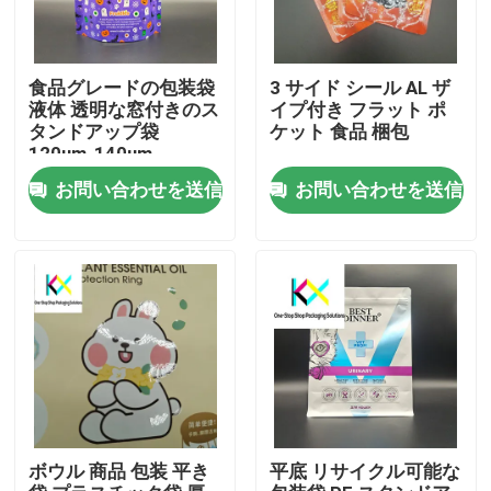
食品グレードの包装袋
3 サイド シール AL ザ
液体 透明な窓付きのス
イプ付き フラット ポ
タンドアップ袋
ケット 食品 梱包
120um-140um
お問い合わせを送信
お問い合わせを送信
家へ
製品
ボウル 商品 包装 平き
平底 リサイクル可能な
ビデオ