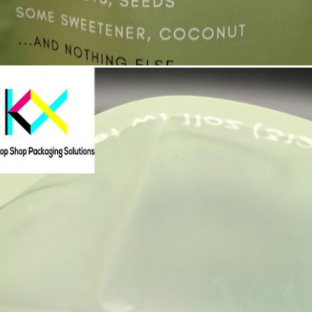
je un mensaje ¡Le devolveremos la llam
pronto!