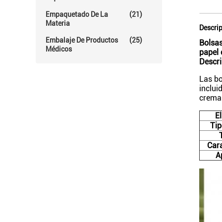
Empaquetado De La
(21)
Materia
Descrip
Embalaje De Productos
(25)
Bolsas
Médicos
papel 
Descri
Las bo
inclui
cremal
El
Tip
Cara
A