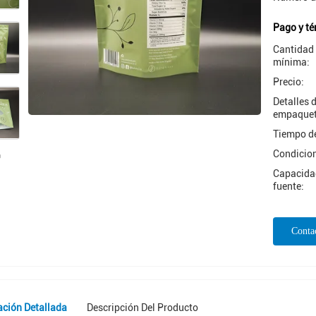
Pago y té
Cantidad
mínima:
Precio:
Detalles 
empaquet
Tiempo de
Condicio
Capacidad
fuente:
Conta
ación Detallada
Descripción Del Producto