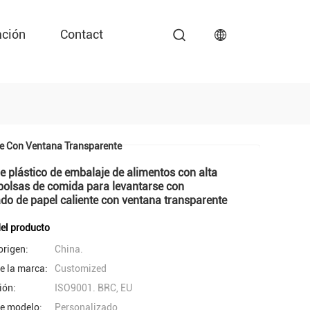
ación
Contact
te Con Ventana Transparente
e plástico de embalaje de alimentos con alta
bolsas de comida para levantarse con
o de papel caliente con ventana transparente
del producto
origen:
China.
e la marca:
Customized
ión:
ISO9001. BRC, EU
e modelo:
Personalizado