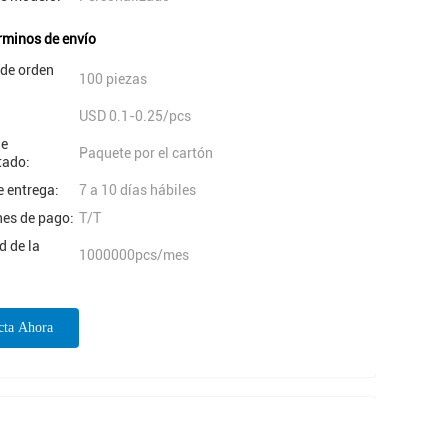
rminos de envío
 de orden
100 piezas
USD 0.1-0.25/pcs
de
Paquete por el cartón
ado:
 entrega:
7 a 10 días hábiles
nes de pago:
T/T
 de la
1000000pcs/mes
cta Ahora