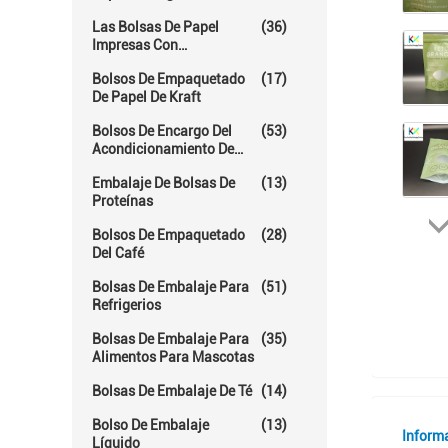
Las Bolsas De Papel
(36)
Impresas Con
Rotogravura
Bolsos De Empaquetado
(17)
De Papel De Kraft
Bolsos De Encargo Del
(53)
Acondicionamiento De
Los Alimentos
Embalaje De Bolsas De
(13)
Proteínas
Bolsos De Empaquetado
(28)
Del Café
Bolsas De Embalaje Para
(51)
Refrigerios
Bolsas De Embalaje Para
(35)
Alimentos Para Mascotas
Bolsas De Embalaje De Té
(14)
Bolso De Embalaje
(13)
Inform
Líquido