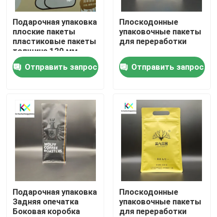
Подарочная упаковка
Плоскодонные
О нас
плоские пакеты
упаковочные пакеты
пластиковые пакеты
для переработки
толщина 120 мм
Экскурсия по заводу
Отправить запрос
Отправить запрос
Контроль качества
Свяжитесь с нами
Запросите цитату
Пластмассовые мешки
Подарочная упаковка
Плоскодонные
Задняя опечатка
упаковочные пакеты
Боковая коробка
для переработки
Компостируемые упаковочные пакеты