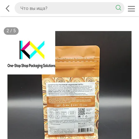
2
/
5