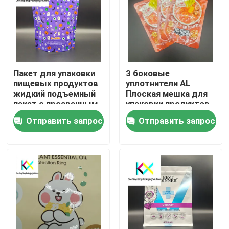
Пакет для упаковки
3 боковые
пищевых продуктов
уплотнители AL
жидкий подъемный
Плоская мешка для
пакет с прозрачным
упаковки продуктов
окном 120um-140um
питания с резьбой
Отправить запрос
Отправить запрос
Домой
Продукты
Видеозаписи