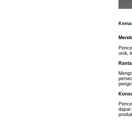
Kemas
Merek
Pence
unik, 
Ranta
Mengo
persed
pengir
Kons
Pence
dapat
produ