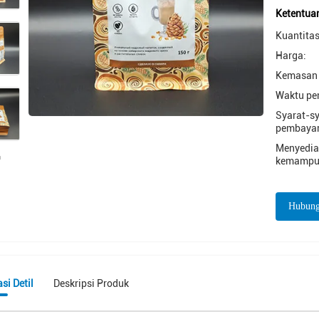
Ketentua
Kuantitas
Harga:
Kemasan 
Waktu pe
Syarat-s
pembayar
Menyedi
kemampu
Hubung
si Detil
Deskripsi Produk