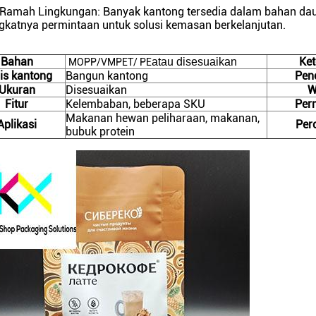
Ramah Lingkungan: Banyak kantong tersedia dalam bahan daur
katnya permintaan untuk solusi kemasan berkelanjutan.
Bahan
Ket
atau disesuaikan
MOPP/VMPET/ PE
is kantong
Bangun kantong
Pen
Ukuran
Disesuaikan
W
Fitur
Kelembaban, beberapa SKU
Per
Makanan hewan peliharaan, makanan,
Aplikasi
Per
bubuk protein