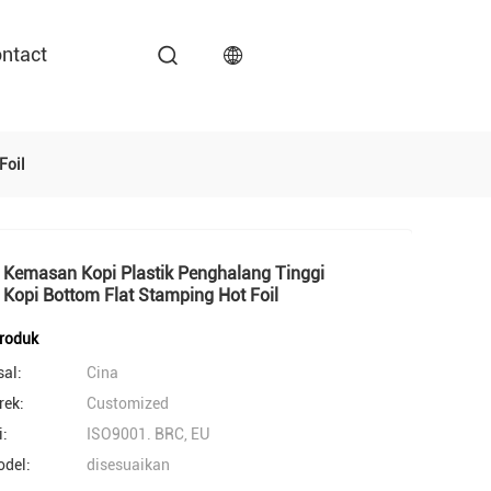
ntact
Foil
 Kemasan Kopi Plastik Penghalang Tinggi
Kopi Bottom Flat Stamping Hot Foil
Produk
sal:
Cina
ek:
Customized
i:
ISO9001. BRC, EU
del:
disesuaikan