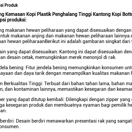
psi Produk
g Kemasan Kopi Plastik Penghalang Tinggi Kantong Kopi Botto
psi produksi:
ng makanan hewan peliharaan yang dapat disesuaikan dengan 
 untuk makanan anjing dan makanan hewan peliharaan lainnya
n hewan peliharaanBerikut ini adalah gambaran singkat dari 
ain yang dapat disesuaikan: Kantong ini dapat disesuaikan de
dan desain cetak, memungkinkan merek menonjol di rak.
dela bening: Fitur jendela bening memungkinkan konsumen unt
cayaan dan daya tarik dengan menampilkan kualitas makanan 
 Berkualitas Tinggi: Terbuat dari bahan tahan lama, bahan ma
en, dan kontaminan lainnya, memastikan kesegaran dan keam
per yang dapat ditutup kembali: Dilengkapi dengan zipper yang
ga kesegaran produk dan membuatnya nyaman bagi pemilik h
an.
 berdiri: Desain berdiri menawarkan presentasi rak yang san
konsumen.