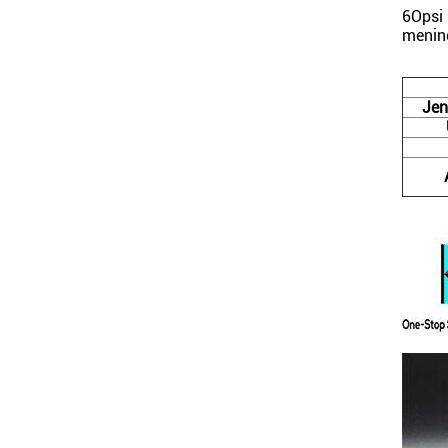
6Opsi 
mening
Jen