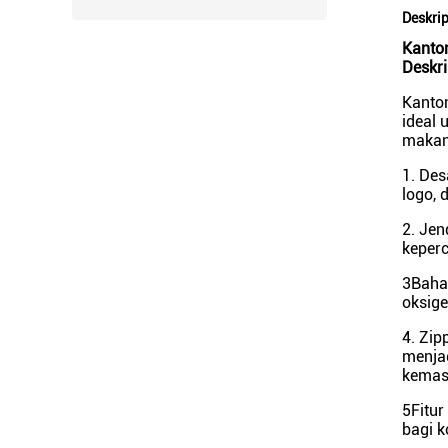
Deskri
Kanton
Deskri
Kanto
ideal
makana
1. Des
logo, 
2. Jen
keper
3Bahan
oksig
4. Zip
menja
kemas
5Fitur
bagi 