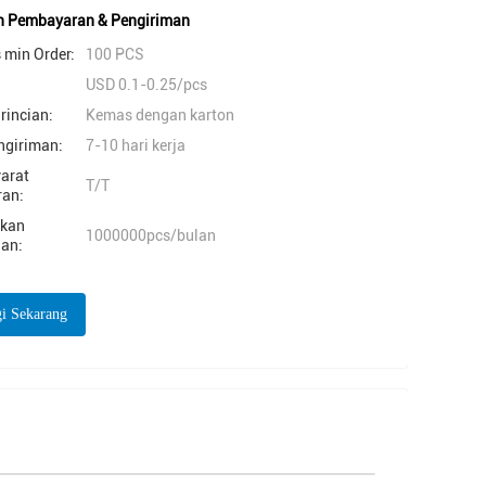
n Pembayaran & Pengiriman
 min Order:
100 PCS
USD 0.1-0.25/pcs
rincian:
Kemas dengan karton
ngiriman:
7-10 hari kerja
yarat
T/T
an:
akan
1000000pcs/bulan
an:
i Sekarang