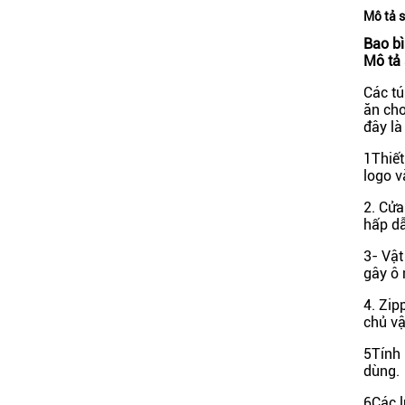
Mô tả 
Bao bì
Mô tả 
Các tú
ăn cho
đây là
1Thiết
logo v
2. Cửa
hấp dẫ
3- Vật
gây ô 
4. Zip
chủ vậ
5Tính 
dùng.
6Các l