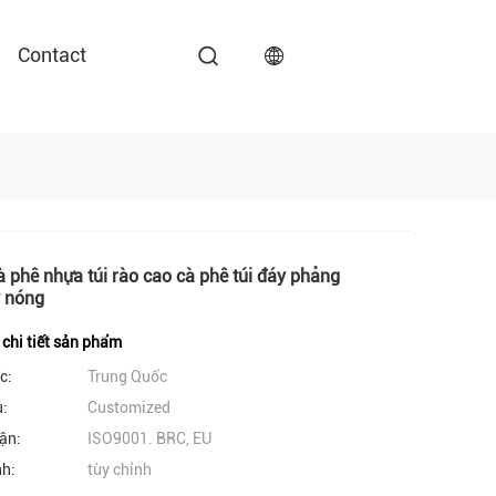
Contact
à phê nhựa túi rào cao cà phê túi đáy phẳng
y nóng
 chi tiết sản phẩm
c:
Trung Quốc
u:
Customized
ận:
ISO9001. BRC, EU
nh:
tùy chỉnh