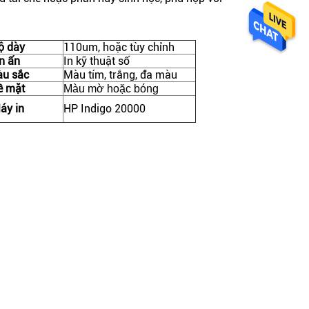
ộ dày
110um, hoặc tùy chỉnh
in ấn
In kỹ thuật số
u sắc
Màu tím, trắng, đa màu
ề mặt
Màu mờ hoặc bóng
áy in
HP Indigo 20000