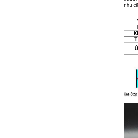
nhu cầ
K
T
Ứ