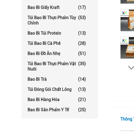
Bao Bì Giấy Kraft
(17)
Túi Bao Bì Thực Phẩm Tùy
(53)
Chỉnh
Bao Bì Túi Protein
(13)
Túi Bao Bì Cà Phê
(28)
Bao Bì Đồ Ăn Nhẹ
(51)
Túi Bao Bì Thực Phẩm Vật
(35)
Nuôi
Bao Bì Trà
(14)
Túi Đóng Gói Chất Lỏng
(13)
Bao Bì Hàng Hóa
(21)
Bao Bì Sản Phẩm Y Tế
(25)
Thông T