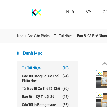
Nhà
Về
C
Nhà
Các Sản Phẩm
Túi Túi Nhựa
Bao Bì Cà Phê Nhựa
Danh Mục
Túi Túi Nhựa
(70)
Các Túi Đóng Gói Có Thể
(24)
Phân Hủy
Túi Bao Bì Có Thể Tái Chế
(30)
Bao Bì In Kỹ Thuật Số
(42)
Các Túi In Rotogravure
(36)