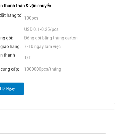
n thanh toán & vận chuyển
đặt hàng tối
100pcs
USD 0.1-0.25/pcs
óng gói:
Đóng gói bằng thùng carton
 giao hàng:
7-10 ngày làm việc
ản thanh
T/T
 cung cấp:
1000000pcs/tháng
 Hệ Ngay