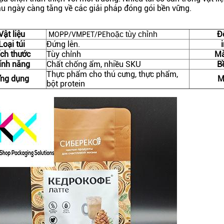
u ngày càng tăng về các giải pháp đóng gói bền vững.
Vật liệu
Đ
hoặc tùy chỉnh
MOPP/VMPET/PE
Loại túi
Đứng lên.
ích thước
Tùy chỉnh
Mà
ính năng
Chất chống ẩm, nhiều SKU
B
Thực phẩm cho thú cưng, thực phẩm,
ng dụng
M
bột protein