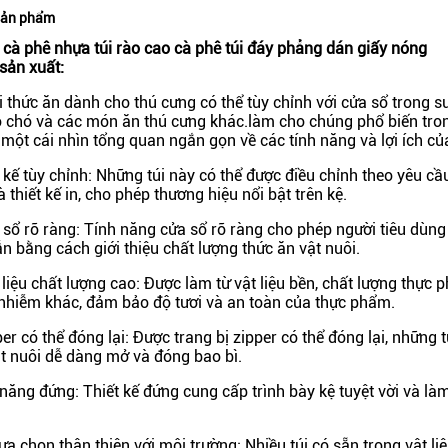
sản phẩm
 cà phê nhựa túi rào cao cà phê túi đáy phẳng dán giấy nóng
sản xuất:
i thức ăn dành cho thú cưng có thể tùy chỉnh với cửa sổ trong s
 chó và các món ăn thú cưng khác.làm cho chúng phổ biến tro
 một cái nhìn tổng quan ngắn gọn về các tính năng và lợi ích củ
 kế tùy chỉnh: Những túi này có thể được điều chỉnh theo yêu c
à thiết kế in, cho phép thương hiệu nổi bật trên kệ.
 sổ rõ ràng: Tính năng cửa sổ rõ ràng cho phép người tiêu dùng
n bằng cách giới thiệu chất lượng thức ăn vật nuôi.
 liệu chất lượng cao: Được làm từ vật liệu bền, chất lượng thực
nhiễm khác, đảm bảo độ tươi và an toàn của thực phẩm.
per có thể đóng lại: Được trang bị zipper có thể đóng lại, những 
t nuôi dễ dàng mở và đóng bao bì.
năng đứng: Thiết kế đứng cung cấp trình bày kệ tuyệt vời và làm
ựa chọn thân thiện với môi trường: Nhiều túi có sẵn trong vật li