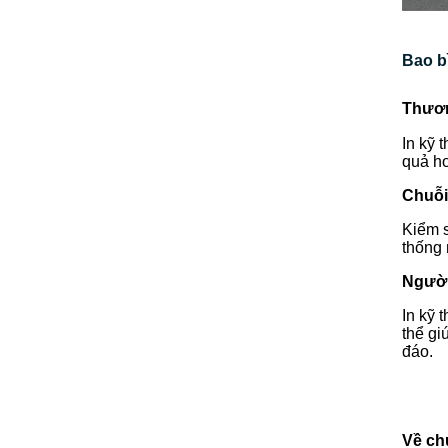
Bao b
Thươn
In kỹ 
quả hơ
Chuỗi
Kiểm s
thống 
Người
In kỹ 
thể gi
đáo.
Về ch